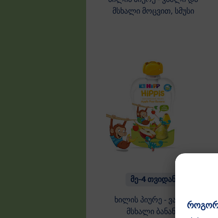
მსხალი მოცვით, სმუსი
მე-4 თვიდან
ხილის პიურე - ვაშლი
მსხალი ბანანი