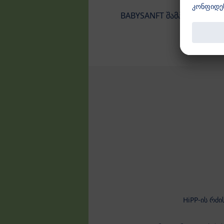
BABYSANFT შამპუნი
HiPP-ის რძ