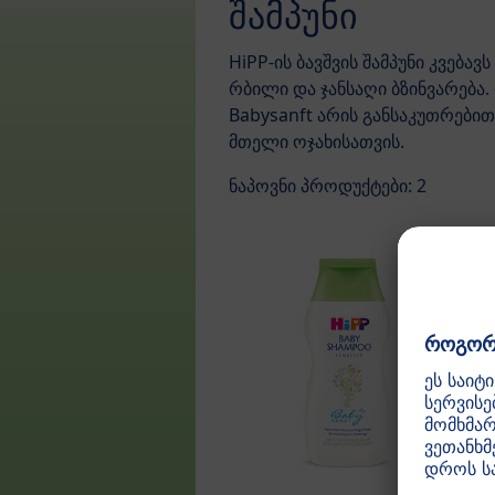
შამპუნი
HiPP-ის ბავშვის შამპუნი კვებავ
რბილი და ჯანსაღი ბზინვარება. 
Babysanft არის განსაკუთრები
მთელი ოჯახისათვის.
ნაპოვნი პროდუქტები: 2